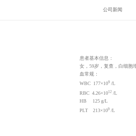
公司新闻
患者基本信息：
女，59岁，复查，白细胞
血常规：
9
WBC 177×10
/L
12
RBC 4.26×10
/L
HB 125 g/L
9
PLT 213×10
/L