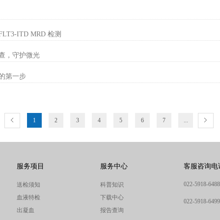
3-ITD MRD 检测
查，守护微光
的第一步
1
2
3
4
5
6
7
...
服务项目
服务中心
客服咨询电
022-5918-6488
送检须知
科普知识
血液特检
下载中心
022-5918-6499
出凝血
报告查询