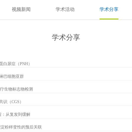
视频新闻
学术活动
学术分享
学术分享
蛋白尿症（PNH）
淋巴细胞亚群
T治疗生物标志物检测
共识（CGS）
历程：从复发到缓解
型淀粉样变性的预后关联