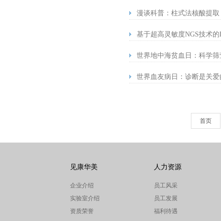
漫谈科普：柱式法核酸提取
基于超高灵敏度NGS技术的FLT
世界地中海贫血日：科学筛
世界血友病日：诊断是关爱
首页
见康华美
人力资源
企业介绍
员工风采
实验室介绍
员工发展
资质荣誉
福利待遇