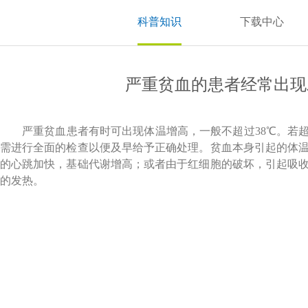
科普知识
下载中心
严重贫血的患者经常出现
严重贫血患者有时可出现体温增高，一般不超过
38℃。若
需进行全面的检查以便及早给予正确处理。贫血本身引起的体
的心跳加快，基础代谢增高；或者由于红细胞的破坏，引起吸
的发热。