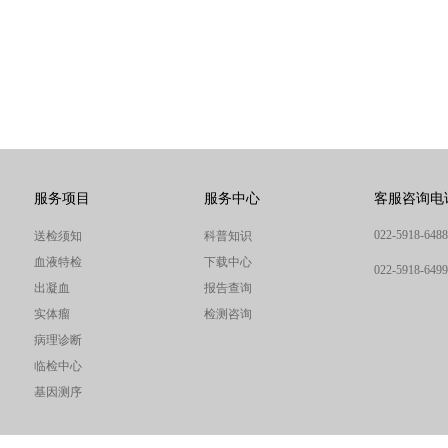
服务项目
服务中心
客服咨询电
022-5918-6488
送检须知
科普知识
血液特检
下载中心
022-5918-6499
出凝血
报告查询
实体瘤
检测咨询
病理诊断
临检中心
基因测序