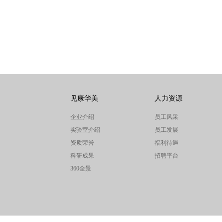
见康华美
人力资源
企业介绍
员工风采
实验室介绍
员工发展
资质荣誉
福利待遇
科研成果
招聘平台
360全景