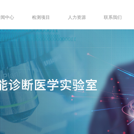
新闻中心
检测项目
人力资源
联系我们