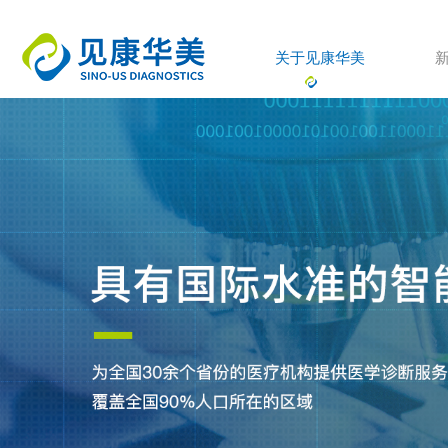
关于见康华美